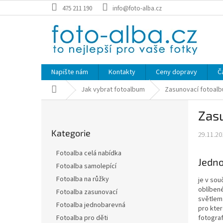
Přejít
475 211 190
info@foto-alba.cz
na
obsah
Napište nám
Kontakty
Ceny dopravy
Č
Domů
Jak vybrat fotoalbum
Zasunovací fotoal
P
Zas
o
Přeskočit
s
Kategorie
kategorie
29.11.20
t
r
Fotoalba celá nabídka
a
Jedno
Fotoalba samolepící
n
Fotoalba na růžky
je v sou
n
oblíbené
í
Fotoalba zasunovací
světlem 
p
Fotoalba jednobarevná
pro kter
a
Fotoalba pro děti
fotograf