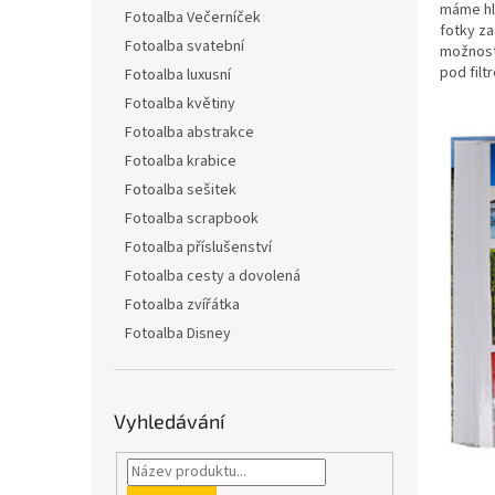
n
máme hl
Fotoalba Večerníček
e
fotky za
Fotoalba svatební
l
možnost
pod fil
Fotoalba luxusní
Fotoalba květiny
Fotoalba abstrakce
Fotoalba krabice
Fotoalba sešitek
Fotoalba scrapbook
Fotoalba příslušenství
Fotoalba cesty a dovolená
Fotoalba zvířátka
Fotoalba Disney
Vyhledávání