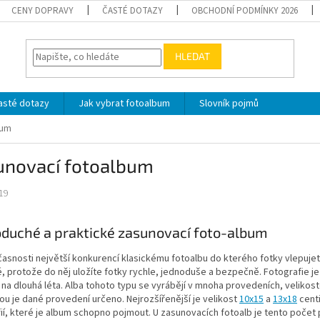
CENY DOPRAVY
ČASTÉ DOTAZY
OBCHODNÍ PODMÍNKY 2026
HLEDAT
asté dotazy
Jak vybrat fotoalbum
Slovník pojmů
bum
unovací fotoalbum
19
duché a praktické zasunovací foto-album
časnosti největší konkurencí klasickému fotoalbu do kterého fotky vlepuje
, protože do něj uložíte fotky rychle, jednoduše a bezpečně. Fotografie je
na dlouhá léta. Alba tohoto typu se vyrábějí v mnoha provedeních, velikos
ou je dané provedení určeno. Nejrozšířenější je velikost
10x15
a
13x18
centi
ií, které je album schopno pojmout. U zasunovacích fotoalb je tento počet 