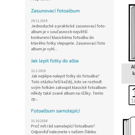
Zasunovací fotoalbum
29.11.2019
Jednoduché a praktické zasunovací foto-
album je v současnosti největší
konkurencí klasickému fotoalbu do
kterého fotky vlepujete. Zasunovací foto
album je vyhl...
Jak lepit fotky do alba
12.2.2019
Jak nejlépe nalepit fotky do fotoalba?
Tuto otázku řeší každý, kdo se rozhodl
svým fotkám zakoupit klasické fotoalbum
někdy také zvané album na růžky. Tento
zp...
Fotoalbum samolepící
31.10.2018
Proč mít rád samolepící fotoalbum?
Odpověď naleznete v našem článku.