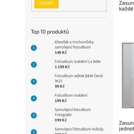
Zasun
HLEDAT
každé 
Top 10 produktů
Křemílek a Vochomůrka
samolepicí fotoalbum
149 Kč
Fotoalbum svatební La Belle
1 199 Kč
Fotoalbum sešitek B&W černé
9x13
99 Kč
Fotoalbum svatební
199 Kč
Samolepicí fotoalbum
Fotografie
399 Kč
Zasun
jednot
Samolepicí fotoalbum Hvězdy