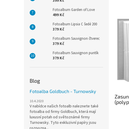
399 Kč
Fotoalbum Garden of Love
499 Kč
Fotoalbum Lipsia C šedé 200
379 Kč
Fotoalbum Sauvignon čtverec
379 Kč
Fotoalbum Sauvignon puntík
379 Kč
Blog
Fotoalba Goldbuch - Turnowsky
Zasun
(polyp
10.4.2020
V nabídce našich fotoalb naleznete také
fotoalba od firmy Goldbuch, která mají
luxusní potah od světoznámé firmy
Turnowsky. Tyto exkluzivní papíry jsou
rozpozna...