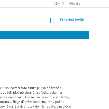
VRÁCENÍ A REKLAMACE ZBOŽÍ.
PODMÍNKY OCHRANY OSOBNÍCH ÚDAJŮ
CZK
Přihlášení
NÁKUPNÍ
Prázdný košík
KOŠÍK
te. Zasunovací foto album je vyhledávané a
 pod fólií ideálně chráněna před prachem a
tech a designech. Liší se hlavně rozměrem fotky,
metru. Dále je důležitá kapacita, tedy počet
pevně daný a více fotek do něj nedáte. V nabídce