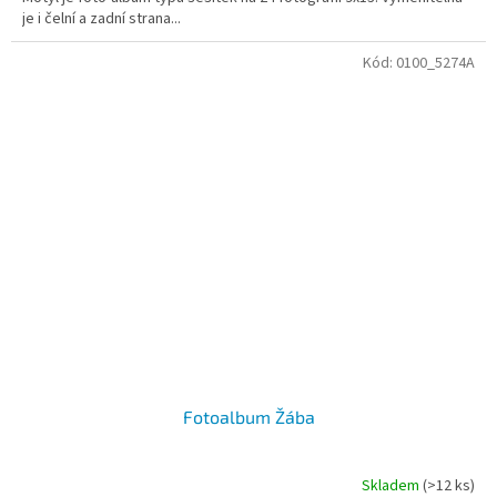
je i čelní a zadní strana...
Kód:
0100_5274A
Fotoalbum Žába
Skladem
(>12 ks)