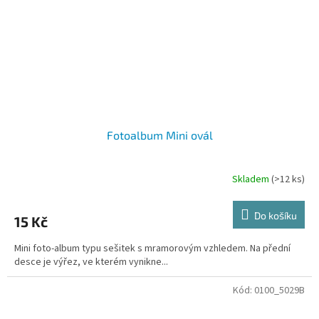
Fotoalbum Mini ovál
Skladem
(>12 ks)
Do košíku
15 Kč
Mini foto-album typu sešitek s mramorovým vzhledem. Na přední
desce je výřez, ve kterém vynikne...
Kód:
0100_5029B