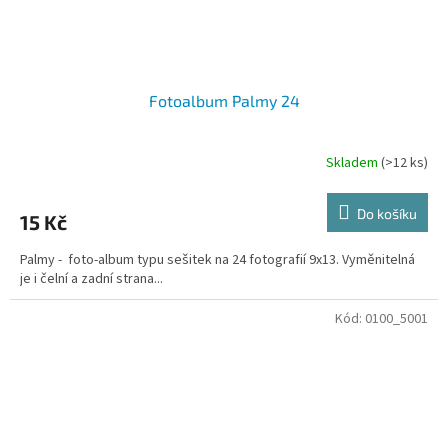
Fotoalbum Palmy 24
Skladem
(>12 ks)
Do košíku
15 Kč
Palmy - foto-album typu sešitek na 24 fotografií 9x13. Vyměnitelná
je i čelní a zadní strana...
Kód:
0100_5001