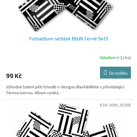
k
t
ů
Fotoalbum sešitek B&W černé 9x13
Skladem
(>12 ks)
Do košíku
99 Kč
Výhodné balení pěti fotoalb v designu Black&White s převládající
černou barvou. Album vyniká...
Kód:
0000_9105B