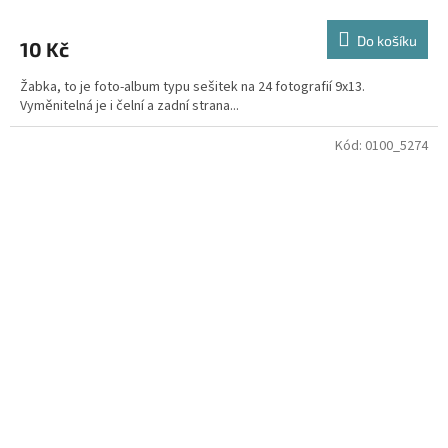
Do košíku
10 Kč
Žabka, to je foto-album typu sešitek na 24 fotografií 9x13.
Vyměnitelná je i čelní a zadní strana...
Kód:
0100_5274