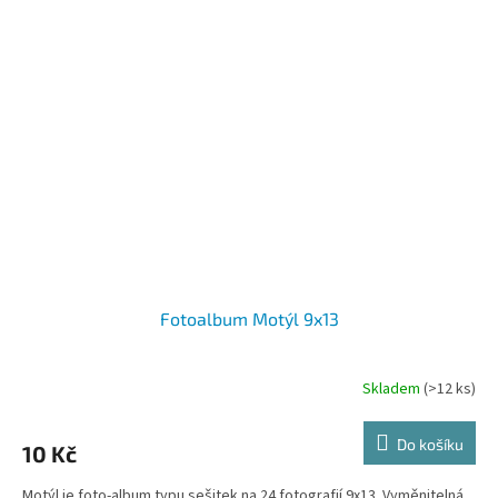
Fotoalbum Motýl 9x13
Skladem
(>12 ks)
Do košíku
10 Kč
Motýl je foto-album typu sešitek na 24 fotografií 9x13. Vyměnitelná