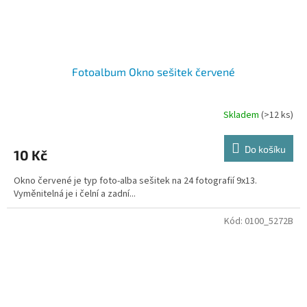
Fotoalbum Okno sešitek červené
Skladem
(>12 ks)
Do košíku
10 Kč
Okno červené je typ foto-alba sešitek na 24 fotografií 9x13.
Vyměnitelná je i čelní a zadní...
Kód:
0100_5272B