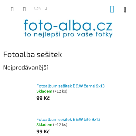
Přejít
NÁKUP
na
CZK
obsah
KOŠÍK
P
Fotoalba sešitek
o
s
Nejprodávanější
t
r
a
Fotoalbum sešitek B&W černé 9x13
Skladem
(>12 ks)
n
99 Kč
n
í
p
a
Fotoalbum sešitek B&W bílé 9x13
Skladem
(>12 ks)
n
99 Kč
e