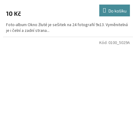
Do košíku
10 Kč
Foto-album Okno žluté je sešitek na 24 fotografií 9x13. Vyměnitelná
je i čelní a zadní strana...
Kód:
0100_5029A