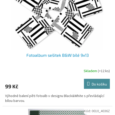
Fotoalbum sešitek B&W bílé 9x13
Skladem
(>12 ks)
Do košíku
99 Kč
Výhodné balení pěti fotoalb v designu Black&White s převládající
bílou barvou.
Kód:
0010_4036Z