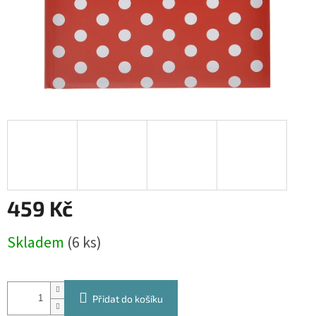
459 Kč
Měrná
Skladem
(6 ks)
cena:
Přidat do košíku