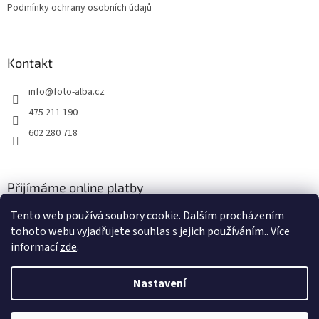
Podmínky ochrany osobních údajů
Kontakt
info
@
foto-alba.cz
475 211 190
602 280 718
Přijímáme online platby
Tento web používá soubory cookie. Dalším procházením
tohoto webu vyjadřujete souhlas s jejich používáním.. Více
informací
zde
.
Nastavení
Vytvořil Shoptet