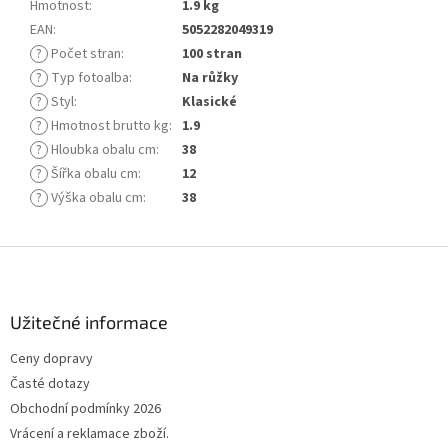
Hmotnost
:
1.9 kg
EAN
:
5052282049319
?
Počet stran
:
100 stran
?
Typ fotoalba
:
Na růžky
?
Styl
:
Klasické
?
Hmotnost brutto kg
:
1.9
?
Hloubka obalu cm
:
38
?
Šířka obalu cm
:
12
?
Výška obalu cm
:
38
Z
á
p
a
Užitečné informace
t
Ceny dopravy
í
Časté dotazy
Obchodní podmínky 2026
Vrácení a reklamace zboží.