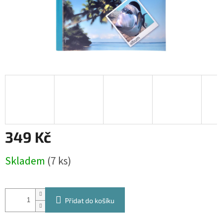
349 Kč
Měrná
Skladem
(7 ks)
cena:
Přidat do košíku