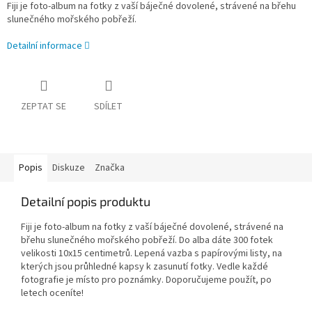
Fiji je foto-album na fotky z vaší báječné dovolené, strávené na břehu
slunečného mořského pobřeží.
Detailní informace
ZEPTAT SE
SDÍLET
Popis
Diskuze
Značka
Detailní popis produktu
Fiji je foto-album na fotky z vaší báječné dovolené, strávené na
břehu slunečného mořského pobřeží. Do alba dáte 300 fotek
velikosti 10x15 centimetrů. Lepená vazba s papírovými listy, na
kterých jsou průhledné kapsy k zasunutí fotky. Vedle každé
fotografie je místo pro poznámky. Doporučujeme použít, po
letech oceníte!