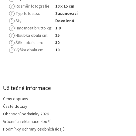
?
Rozměr fotografie
:
10 x 15 cm
?
Typ fotoalba
:
Zasunovací
?
Styl
:
Dovolená
?
Hmotnost brutto kg
:
1.9
?
Hloubka obalu cm
:
35
?
Šířka obalu cm
:
30
?
Výška obalu cm
:
10
Z
á
p
a
Užitečné informace
t
Ceny dopravy
í
Časté dotazy
Obchodní podmínky 2026
Vrácení a reklamace zboží.
Podmínky ochrany osobních údajů