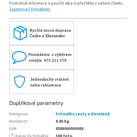
Podrobné informace o použití alba si přečtěte v našem článku
Zasunovací fotoalbum.
Doplňkové parametry
Kategorie
:
Fotoalba cesty a dovolená
Hmotnost
:
0.85 kg
EAN
:
8586000950986
?
Kapacita fotoalba
:
300 foto