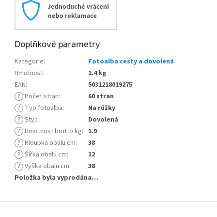
Doplňkové parametry
Kategorie
:
Fotoalba cesty a dovolená
Hmotnost
:
1.4 kg
EAN
:
5031218019275
?
Počet stran
:
60 stran
?
Typ fotoalba
:
Na růžky
?
Styl
:
Dovolená
?
Hmotnost brutto kg
:
1.9
?
Hloubka obalu cm
:
38
?
Šířka obalu cm
:
12
?
Výška obalu cm
:
38
Položka byla vyprodána…
Z
á