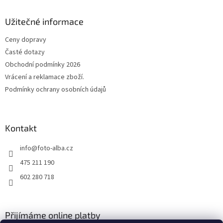
p
a
Užitečné informace
t
Ceny dopravy
í
Časté dotazy
Obchodní podmínky 2026
Vrácení a reklamace zboží.
Podmínky ochrany osobních údajů
Kontakt
info
@
foto-alba.cz
475 211 190
602 280 718
Přijímáme online platby