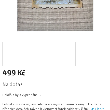
499 Kč
Měrná
Na dotaz
cena:
Položka byla vyprodána…
Fotoalbum s designem retro a krásným kočárem taženým koňmi na
předních deskách. Návod k vlepování fotek najdete v článku
Jak lepit