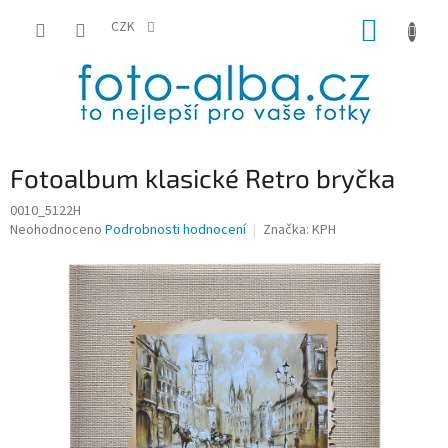
Přejít
NÁKUP
na
CZK
obsah
KOŠÍK
Fotoalbum klasické Retro bryčka
0010_5122H
Průměrné
Neohodnoceno
Podrobnosti hodnocení
Značka:
KPH
hodnocení
produktu
je
0,0
z
5
hvězdiček.