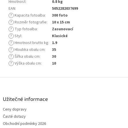
Hmotnost
:
0.8 kg
EAN
:
5052282037699
?
Kapacita fotoalba
:
300 foto
?
Rozměr fotografie
:
10 x 15 cm
?
Typ fotoalba
:
Zasunovací
?
Styl
:
Klasické
?
Hmotnost brutto kg
:
1.9
?
Hloubka obalu cm
:
35
?
Šířka obalu cm
:
30
?
Výška obalu cm
:
10
Z
á
p
a
Užitečné informace
t
Ceny dopravy
í
Časté dotazy
Obchodní podmínky 2026