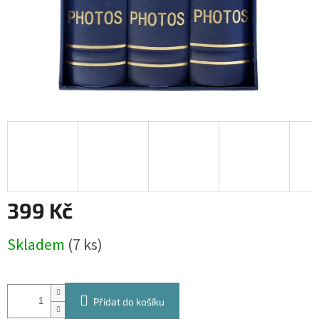
399 Kč
Měrná
Skladem
(7 ks)
cena:
Přidat do košíku