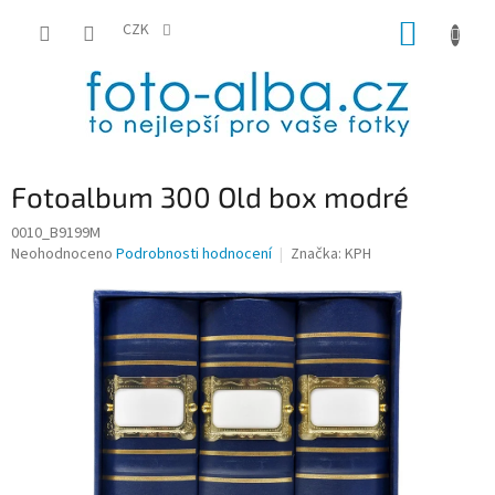
Přejít
NÁKUP
na
CZK
obsah
KOŠÍK
Fotoalbum 300 Old box modré
0010_B9199M
Průměrné
Neohodnoceno
Podrobnosti hodnocení
Značka:
KPH
hodnocení
produktu
je
0,0
z
5
hvězdiček.