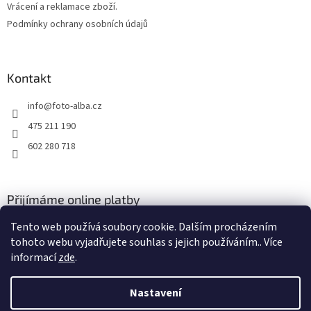
Vrácení a reklamace zboží.
Podmínky ochrany osobních údajů
Kontakt
info
@
foto-alba.cz
475 211 190
602 280 718
Přijímáme online platby
Tento web používá soubory cookie. Dalším procházením
tohoto webu vyjadřujete souhlas s jejich používáním.. Více
informací
zde
.
Nastavení
Vytvořil Shoptet