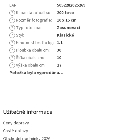
EAN
:
5052282025269
?
Kapacita fotoalba
:
200 foto
?
Rozměr fotografie
:
10 x 15 cm
?
Typ fotoalba
:
Zasunovací
?
Styl
:
Klasické
?
Hmotnost brutto kg
:
1.1
?
Hloubka obalu cm
:
30
?
Šířka obalu cm
:
10
?
Výška obalu cm
:
27
Položka byla vyprodána…
Z
á
p
a
Užitečné informace
t
Ceny dopravy
í
Časté dotazy
Obchodní podmínky 2026