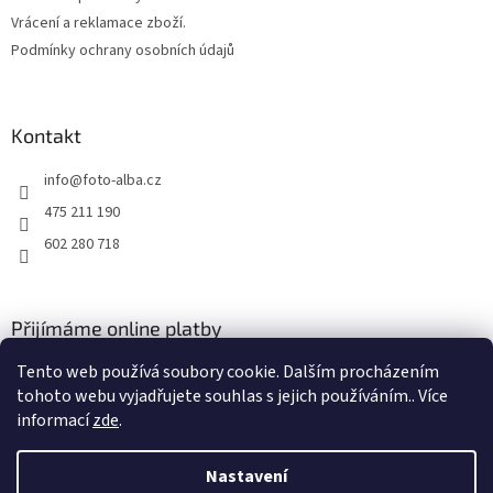
Vrácení a reklamace zboží.
Podmínky ochrany osobních údajů
Kontakt
info
@
foto-alba.cz
475 211 190
602 280 718
Přijímáme online platby
Tento web používá soubory cookie. Dalším procházením
tohoto webu vyjadřujete souhlas s jejich používáním.. Více
informací
zde
.
Nastavení
Vytvořil Shoptet