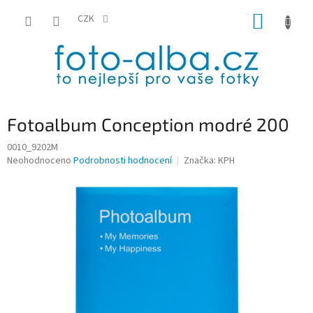
Přejít
NÁKUP
na
CZK
obsah
KOŠÍK
Fotoalbum Conception modré 200
0010_9202M
Průměrné
Neohodnoceno
Podrobnosti hodnocení
Značka:
KPH
hodnocení
produktu
je
0,0
z
5
hvězdiček.