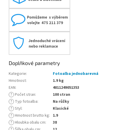
Doplňkové parametry
Kategorie
:
Fotoalba jednobarevná
Hmotnost
:
1.9 kg
EAN
:
4011249051353
?
Počet stran
:
100 stran
?
Typ fotoalba
:
Na růžky
?
Styl
:
Klasické
?
Hmotnost brutto kg
:
1.9
?
Hloubka obalu cm
:
38
?
Šířka obalu cm
:
12