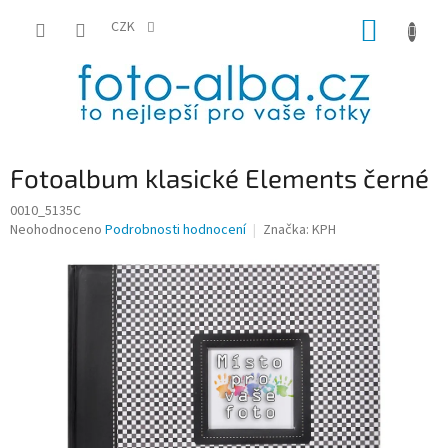
Přejít
NÁKUP
na
CZK
obsah
KOŠÍK
Fotoalbum klasické Elements černé
0010_5135C
Průměrné
Neohodnoceno
Podrobnosti hodnocení
Značka:
KPH
hodnocení
produktu
je
0,0
z
5
hvězdiček.