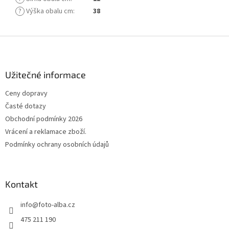
?
Výška obalu cm
:
38
Z
á
p
a
Užitečné informace
t
Ceny dopravy
í
Časté dotazy
Obchodní podmínky 2026
Vrácení a reklamace zboží.
Podmínky ochrany osobních údajů
Kontakt
info
@
foto-alba.cz
475 211 190