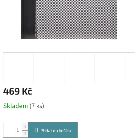
469 Kč
Měrná
Skladem
(7 ks)
cena:
Přidat do košíku