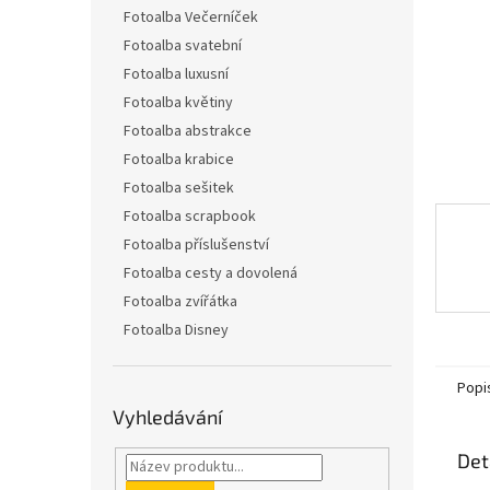
n
Fotoalba Večerníček
e
Fotoalba svatební
l
Fotoalba luxusní
Fotoalba květiny
Fotoalba abstrakce
Fotoalba krabice
Fotoalba sešitek
Fotoalba scrapbook
Fotoalba příslušenství
Fotoalba cesty a dovolená
Fotoalba zvířátka
Fotoalba Disney
Popi
Vyhledávání
Det