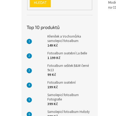
Modr
HLEDAT
na CD
Top 10 produktů
Křemílek a Vochomůrka
samolepicí fotoalbum
149 Kč
Fotoalbum svatební La Belle
1 199 Kč
Fotoalbum sešitek B&W černé
9x13
99 Kč
Fotoalbum svatební
199 Kč
Samolepicí fotoalbum
Fotografie
399 Kč
Samolepicí fotoalbum Hvězdy