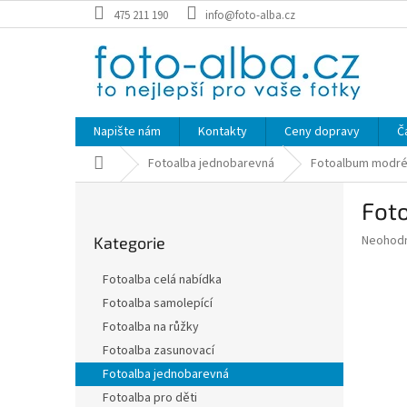
Přejít
475 211 190
info@foto-alba.cz
na
obsah
Napište nám
Kontakty
Ceny dopravy
Č
Domů
Fotoalba jednobarevná
Fotoalbum modr
P
Fot
o
Přeskočit
s
Průměr
Neohod
Kategorie
kategorie
t
hodnoce
r
produkt
Fotoalba celá nabídka
a
je
Fotoalba samolepící
0,0
n
z
Fotoalba na růžky
n
5
í
Fotoalba zasunovací
hvězdič
p
Fotoalba jednobarevná
a
Fotoalba pro děti