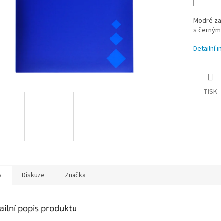
Modré zas
s černými
Detailní 
TISK
s
Diskuze
Značka
ailní popis produktu