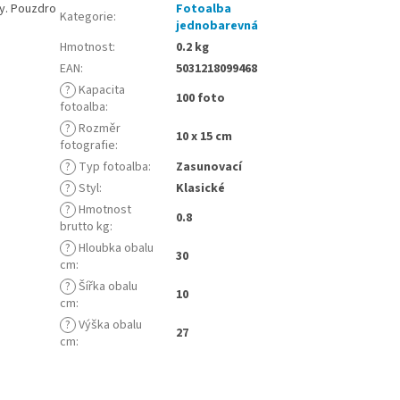
ty. Pouzdro
Fotoalba
Kategorie
:
jednobarevná
Hmotnost
:
0.2 kg
EAN
:
5031218099468
?
Kapacita
100 foto
fotoalba
:
?
Rozměr
10 x 15 cm
fotografie
:
?
Typ fotoalba
:
Zasunovací
?
Styl
:
Klasické
?
Hmotnost
0.8
brutto kg
:
?
Hloubka obalu
30
cm
:
?
Šířka obalu
10
cm
:
?
Výška obalu
27
cm
: