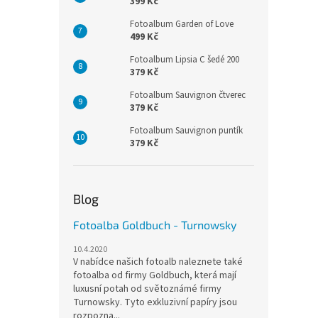
399 Kč
Fotoalbum Garden of Love
499 Kč
Fotoalbum Lipsia C šedé 200
379 Kč
Fotoalbum Sauvignon čtverec
379 Kč
Fotoalbum Sauvignon puntík
379 Kč
Blog
Fotoalba Goldbuch - Turnowsky
10.4.2020
V nabídce našich fotoalb naleznete také
fotoalba od firmy Goldbuch, která mají
luxusní potah od světoznámé firmy
Turnowsky. Tyto exkluzivní papíry jsou
rozpozna...