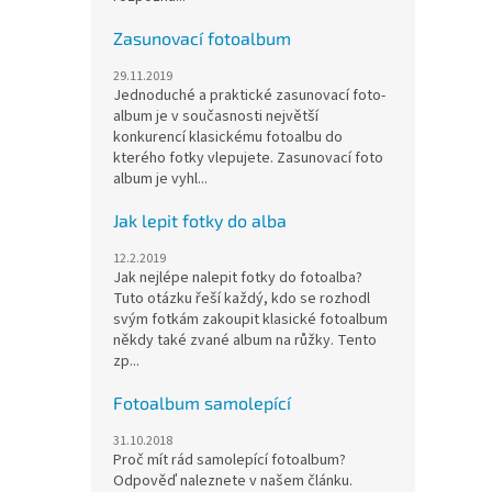
Zasunovací fotoalbum
29.11.2019
Jednoduché a praktické zasunovací foto-
album je v současnosti největší
konkurencí klasickému fotoalbu do
kterého fotky vlepujete. Zasunovací foto
album je vyhl...
Jak lepit fotky do alba
12.2.2019
Jak nejlépe nalepit fotky do fotoalba?
Tuto otázku řeší každý, kdo se rozhodl
svým fotkám zakoupit klasické fotoalbum
někdy také zvané album na růžky. Tento
zp...
Fotoalbum samolepící
31.10.2018
Proč mít rád samolepící fotoalbum?
Odpověď naleznete v našem článku.