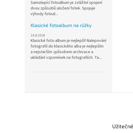
Samolepící fotoalbum je zvláštní spojení
dvou způsobů uložení fotek. Spojuje
výhody fotoal...
Klasické fotoalbum na růžky
14.8.2018
Klasické foto-album je nejlepší! Nalepování
fotografií do klasického alba je nejlepším
a nejstarším způsobem archivace a
ukládání vzpomínek na fotografiích. Ta...
Z
á
p
a
t
Užitečn
í