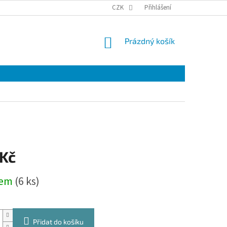
VRÁCENÍ A REKLAMACE ZBOŽÍ.
PODMÍNKY OCHRANY OSOBNÍCH ÚDAJŮ
CZK
Přihlášení
NÁKUPNÍ
Prázdný košík
KOŠÍK
 Kč
dem
(6 ks)
Přidat do košíku