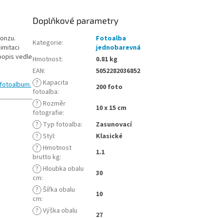
Doplňkové parametry
onzu.
Fotoalba
Kategorie
:
imitaci
jednobarevná
popis vedle
Hmotnost
:
0.81 kg
EAN
:
5052282036852
?
Kapacita
fotoalbum.
200 foto
fotoalba
:
?
Rozměr
10 x 15 cm
fotografie
:
?
Typ fotoalba
:
Zasunovací
?
Styl
:
Klasické
?
Hmotnost
1.1
brutto kg
:
?
Hloubka obalu
30
cm
:
?
Šířka obalu
10
cm
:
?
Výška obalu
27