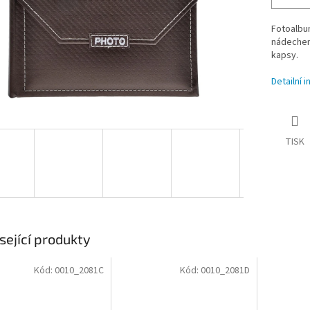
Fotoalbu
nádechem 
kapsy.
Detailní 
TISK
sející produkty
Kód:
0010_2081C
Kód:
0010_2081D