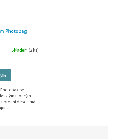
um Photobag
Skladem
(2 ks)
šíku
 Photobag se
 lesklým modrým
a přední desce má
pis a...