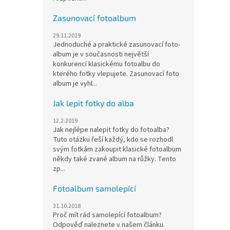
Zasunovací fotoalbum
29.11.2019
Jednoduché a praktické zasunovací foto-
album je v současnosti největší
konkurencí klasickému fotoalbu do
kterého fotky vlepujete. Zasunovací foto
album je vyhl...
Jak lepit fotky do alba
12.2.2019
Jak nejlépe nalepit fotky do fotoalba?
Tuto otázku řeší každý, kdo se rozhodl
svým fotkám zakoupit klasické fotoalbum
někdy také zvané album na růžky. Tento
zp...
Fotoalbum samolepící
31.10.2018
Proč mít rád samolepící fotoalbum?
Odpověď naleznete v našem článku.