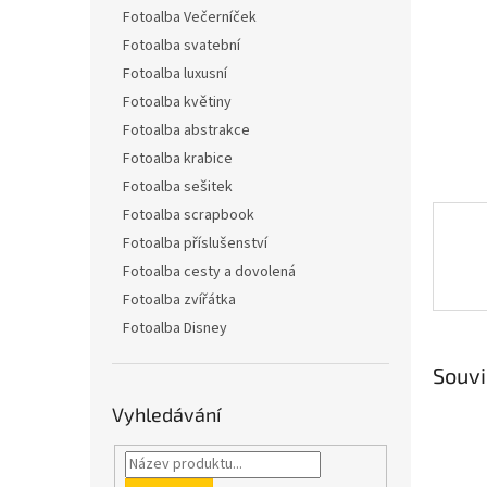
n
Fotoalba Večerníček
e
Fotoalba svatební
l
Fotoalba luxusní
Fotoalba květiny
Fotoalba abstrakce
Fotoalba krabice
Fotoalba sešitek
Fotoalba scrapbook
Fotoalba příslušenství
Fotoalba cesty a dovolená
Fotoalba zvířátka
Fotoalba Disney
Souvi
Vyhledávání