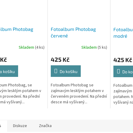
album Photobag
Fotoalbum Photobag
Fotoalb
é
červené
modré
Skladem
(4 ks)
Skladem
(5 ks)
 Kč
425 Kč
425 Kč
o košíku
Do košíku
Do ko
lbum Photobag, se
Fotoalbum Photobag se
Fotoalbum
vým lesklým potahem v
zajímavým lesklým potahem v
zajímavým
 provedení. Na přední
červeném provedení. Na přední
potahem. N
má vyšívaný...
desce má vyšívaný...
vyšívaný ná
s
Diskuze
Značka