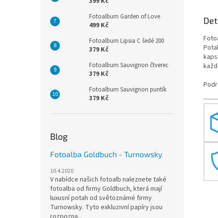
399 Kč
Fotoalbum Garden of Love
Det
499 Kč
Foto
Fotoalbum Lipsia C šedé 200
Pota
379 Kč
kaps
Fotoalbum Sauvignon čtverec
každ
379 Kč
Podr
Fotoalbum Sauvignon puntík
379 Kč
Blog
Fotoalba Goldbuch - Turnowsky
10.4.2020
V nabídce našich fotoalb naleznete také
fotoalba od firmy Goldbuch, která mají
luxusní potah od světoznámé firmy
Turnowsky. Tyto exkluzivní papíry jsou
rozpozna...