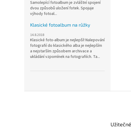
Samolepící fotoalbum je zvláštní spojení
dvou způsobů uložení fotek. Spojuje
výhody fotoal...
Klasické fotoalbum na růžky
14.8.2018
Klasické foto-album je nejlepší! Nalepování
fotografií do klasického alba je nejlepším
a nejstarším způsobem archivace a
ukládání vzpomínek na fotografiích. Ta...
Z
á
p
a
t
Užitečn
í