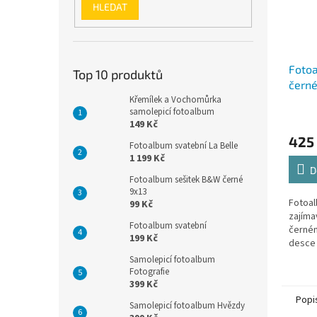
HLEDAT
Foto
Top 10 produktů
čern
Křemílek a Vochomůrka
samolepicí fotoalbum
149 Kč
425
Fotoalbum svatební La Belle
1 199 Kč
D
Fotoalbum sešitek B&W černé
9x13
Fotoa
99 Kč
zajíma
Fotoalbum svatební
černém
199 Kč
desce 
Samolepicí fotoalbum
Fotografie
399 Kč
Popi
Samolepicí fotoalbum Hvězdy