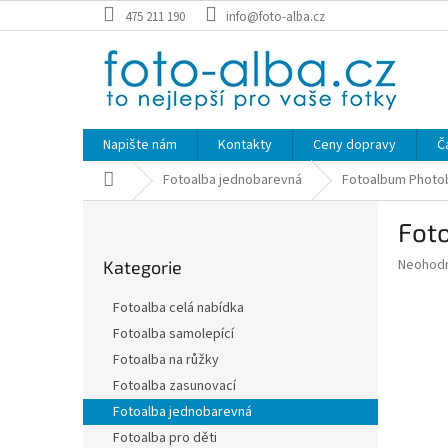
Přejít
475 211 190
info@foto-alba.cz
na
obsah
Napište nám
Kontakty
Ceny dopravy
Č
Domů
Fotoalba jednobarevná
Fotoalbum Photo
P
Fot
o
Přeskočit
s
Průměr
Neohod
Kategorie
kategorie
t
hodnoce
r
produkt
Fotoalba celá nabídka
a
je
Fotoalba samolepící
0,0
n
z
Fotoalba na růžky
n
5
í
Fotoalba zasunovací
hvězdič
p
Fotoalba jednobarevná
a
Fotoalba pro děti