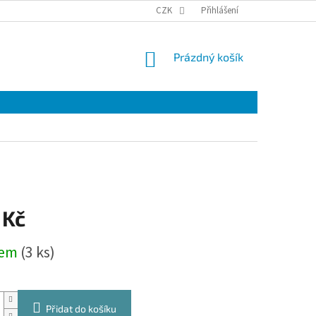
VRÁCENÍ A REKLAMACE ZBOŽÍ.
PODMÍNKY OCHRANY OSOBNÍCH ÚDAJŮ
CZK
Přihlášení
NÁKUPNÍ
Prázdný košík
KOŠÍK
 Kč
dem
(3 ks)
Přidat do košíku