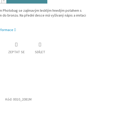
m Photobag se zajímavým lesklým hnedým potahem s
do bronzu. Na přední desce má vyšívaný nápis a imitaci
informace
ZEPTAT SE
SDÍLET
Kód:
0010_2081M