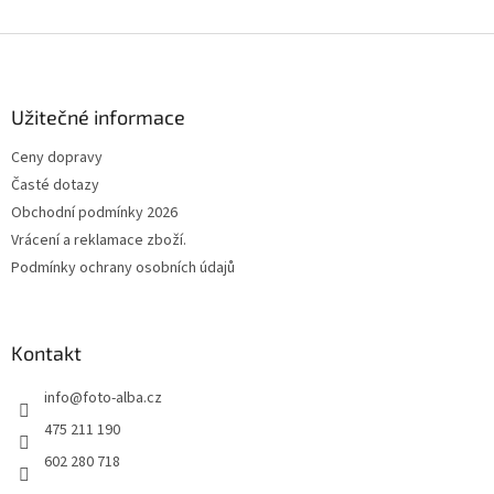
Z
á
p
a
Užitečné informace
t
Ceny dopravy
í
Časté dotazy
Obchodní podmínky 2026
Vrácení a reklamace zboží.
Podmínky ochrany osobních údajů
Kontakt
info
@
foto-alba.cz
475 211 190
602 280 718