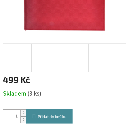
499 Kč
Měrná
Skladem
(3 ks)
cena:
Přidat do košíku