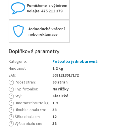
Doplňkové parametry
Kategorie
:
Fotoalba jednobarevná
Hmotnost
:
1.2 kg
EAN
:
5031218017172
?
Počet stran
:
60 stran
?
Typ fotoalba
:
Na růžky
?
Styl
:
Klasické
?
Hmotnost brutto kg
:
1.9
?
Hloubka obalu cm
:
38
?
Šířka obalu cm
:
12
?
Výška obalu cm
:
38