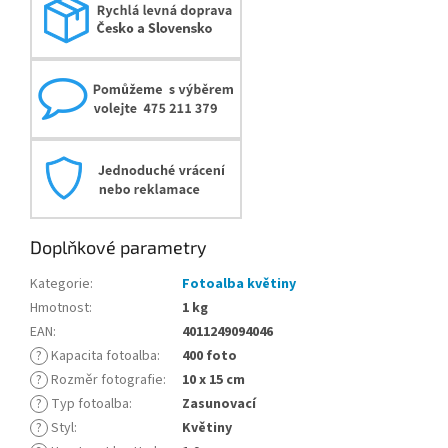
Doplňkové parametry
Kategorie
:
Fotoalba květiny
Hmotnost
:
1 kg
EAN
:
4011249094046
?
Kapacita fotoalba
:
400 foto
?
Rozměr fotografie
:
10 x 15 cm
?
Typ fotoalba
:
Zasunovací
?
Styl
:
Květiny