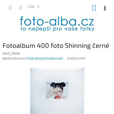
Přejít
NÁKUP
na
CZK
obsah
KOŠÍK
Fotoalbum 400 foto Shinning černé
0010_9404C
Průměrné
Neohodnoceno
Podrobnosti hodnocení
Značka:
KPH
hodnocení
produktu
je
0,0
z
5
hvězdiček.