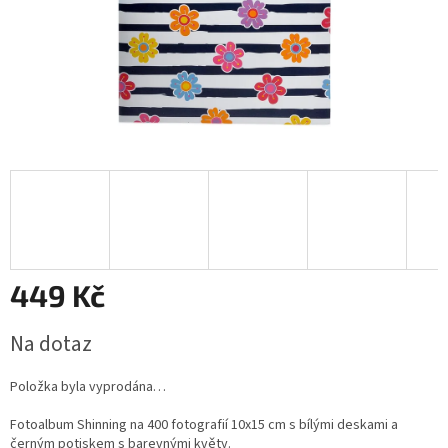
449 Kč
Měrná
Na dotaz
cena:
Položka byla vyprodána…
Fotoalbum Shinning na 400 fotografií 10x15 cm s bílými deskami a
černým potiskem s barevnými květy.