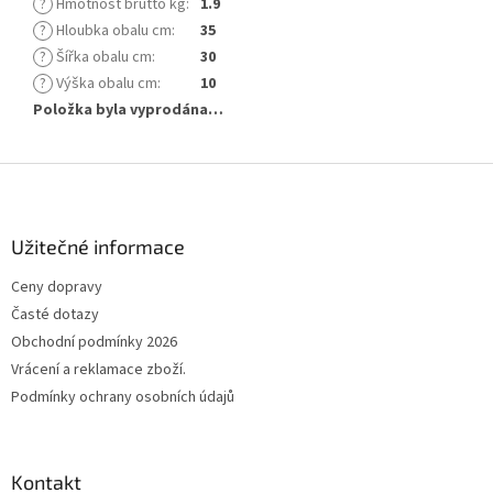
?
Hmotnost brutto kg
:
1.9
?
Hloubka obalu cm
:
35
?
Šířka obalu cm
:
30
?
Výška obalu cm
:
10
Položka byla vyprodána…
Z
á
p
a
Užitečné informace
t
Ceny dopravy
í
Časté dotazy
Obchodní podmínky 2026
Vrácení a reklamace zboží.
Podmínky ochrany osobních údajů
Kontakt