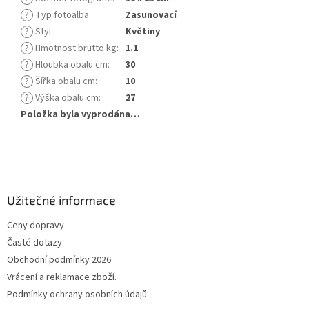
?
Typ fotoalba
:
Zasunovací
?
Styl
:
Květiny
?
Hmotnost brutto kg
:
1.1
?
Hloubka obalu cm
:
30
?
Šířka obalu cm
:
10
?
Výška obalu cm
:
27
Položka byla vyprodána…
Z
á
p
a
Užitečné informace
t
Ceny dopravy
í
Časté dotazy
Obchodní podmínky 2026
Vrácení a reklamace zboží.
Podmínky ochrany osobních údajů