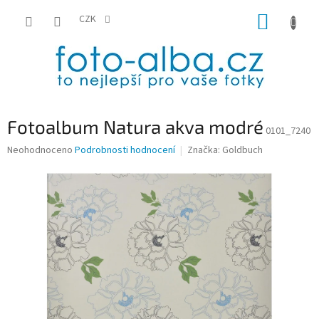
Přejít
NÁKUP
na
CZK
obsah
KOŠÍK
Fotoalbum Natura akva modré
0101_7240
Průměrné
Neohodnoceno
Podrobnosti hodnocení
Značka:
Goldbuch
hodnocení
produktu
je
0,0
z
5
hvězdiček.