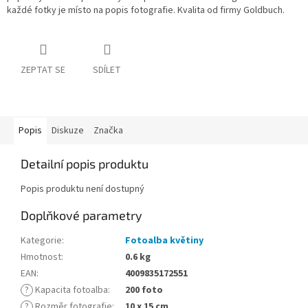
každé fotky je místo na popis fotografie. Kvalita od firmy Goldbuch.
ZEPTAT SE
SDÍLET
Popis
Diskuze
Značka
Detailní popis produktu
Popis produktu není dostupný
Doplňkové parametry
Kategorie
:
Fotoalba květiny
Hmotnost
:
0.6 kg
EAN
:
4009835172551
?
Kapacita fotoalba
:
200 foto
?
Rozměr fotografie
:
10 x 15 cm