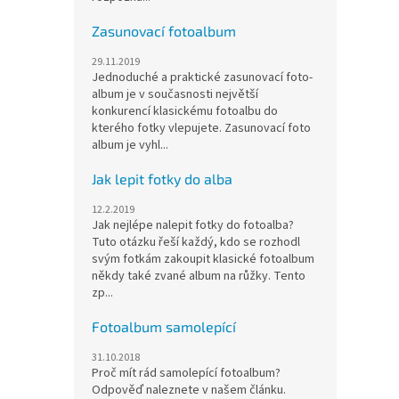
Zasunovací fotoalbum
29.11.2019
Jednoduché a praktické zasunovací foto-
album je v současnosti největší
konkurencí klasickému fotoalbu do
kterého fotky vlepujete. Zasunovací foto
album je vyhl...
Jak lepit fotky do alba
12.2.2019
Jak nejlépe nalepit fotky do fotoalba?
Tuto otázku řeší každý, kdo se rozhodl
svým fotkám zakoupit klasické fotoalbum
někdy také zvané album na růžky. Tento
zp...
Fotoalbum samolepící
31.10.2018
Proč mít rád samolepící fotoalbum?
Odpověď naleznete v našem článku.