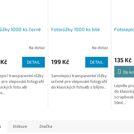
ůžky 1000 ks černé
Fotorůžky 1000 ks bílé
Fotolepi
Na dotaz
Na dotaz
135 Kč
 Kč
199 Kč
DETAIL
DETAIL
Do ko
picí transparentní růžky
Samolepicí transparentní růžky
 pro vlepování fotografií
určené pro vlepování fotografií
Lepidlo pro
sických foto alb
do klasických fotoalb s bílými...
do klasický
...
scrapbook.
50ml....
s
Diskuze
Značka