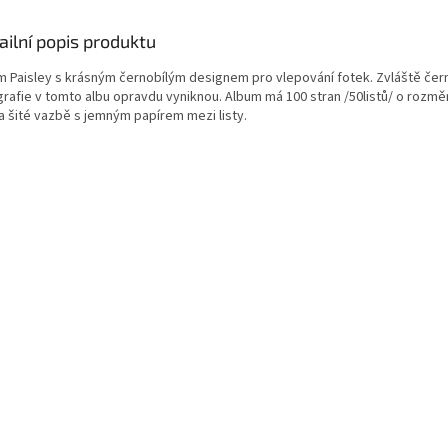
ailní popis produktu
m Paisley s krásným černobílým designem pro vlepování fotek. Zvláště čer
grafie v tomto albu opravdu vyniknou. Album má 100 stran /50listů/ o rozmě
a šité vazbě s jemným papírem mezi listy.