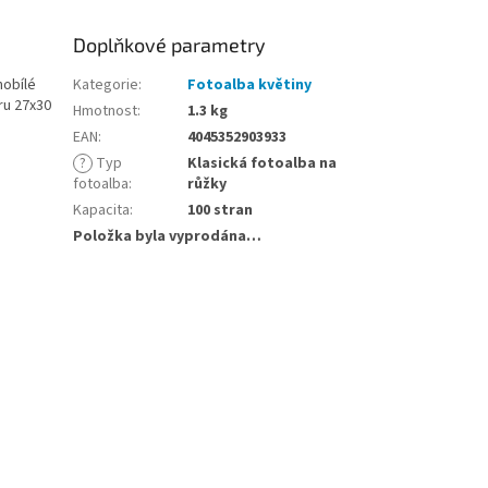
Doplňkové parametry
nobílé
Kategorie
:
Fotoalba květiny
ru 27x30
Hmotnost
:
1.3 kg
EAN
:
4045352903933
?
Typ
Klasická fotoalba na
fotoalba
:
růžky
Kapacita
:
100 stran
Položka byla vyprodána…