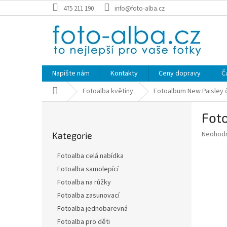
Přejít
475 211 190
info@foto-alba.cz
na
obsah
Napište nám
Kontakty
Ceny dopravy
Č
Domů
Fotoalba květiny
Fotoalbum New Paisley 
P
Fot
o
Přeskočit
s
Průměr
Neohod
Kategorie
kategorie
t
hodnoce
r
produkt
Fotoalba celá nabídka
a
je
Fotoalba samolepící
0,0
n
z
Fotoalba na růžky
n
5
í
Fotoalba zasunovací
hvězdič
p
Fotoalba jednobarevná
a
Fotoalba pro děti