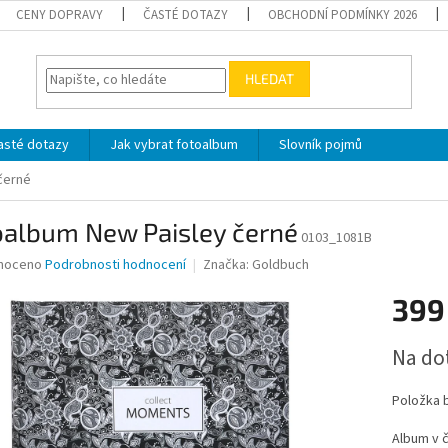
CENY DOPRAVY
ČASTÉ DOTAZY
OBCHODNÍ PODMÍNKY 2026
HLEDAT
asté dotazy
Jak vybrat fotoalbum
Slovník pojmů
černé
oalbum New Paisley černé
0103_1081B
né
noceno
Podrobnosti hodnocení
Značka:
Goldbuch
ní
399
u
Měrná
Na do
cena:
ek.
Položka 
Album v č