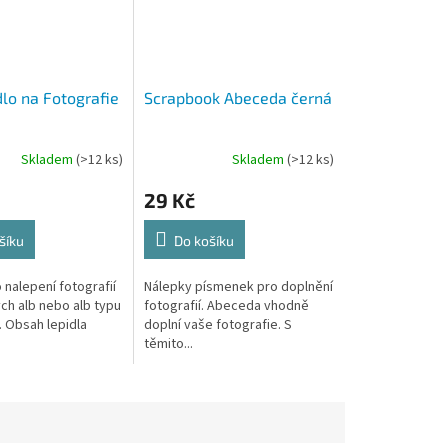
dlo na Fotografie
Scrapbook Abeceda černá
Skladem
(>12 ks)
Skladem
(>12 ks)
29 Kč
šíku
Do košíku
 nalepení fotografií
Nálepky písmenek pro doplnění
ch alb nebo alb typu
fotografií. Abeceda vhodně
 Obsah lepidla
doplní vaše fotografie. S
těmito...