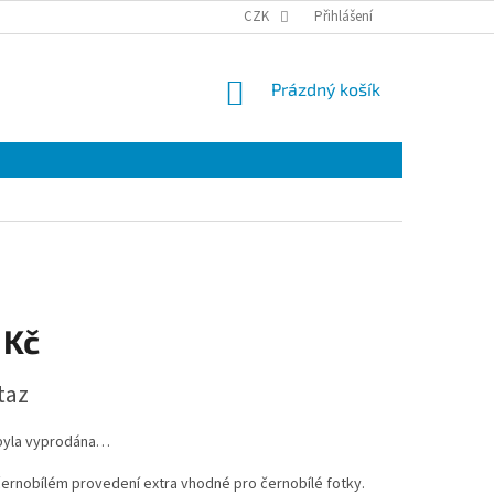
VRÁCENÍ A REKLAMACE ZBOŽÍ.
PODMÍNKY OCHRANY OSOBNÍCH ÚDAJŮ
CZK
Přihlášení
NÁKUPNÍ
Prázdný košík
KOŠÍK
 Kč
taz
byla vyprodána…
ernobílém provedení extra vhodné pro černobílé fotky.