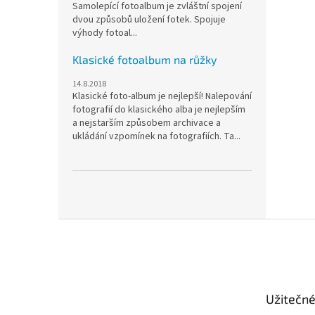
Samolepící fotoalbum je zvláštní spojení
dvou způsobů uložení fotek. Spojuje
výhody fotoal...
Klasické fotoalbum na růžky
14.8.2018
Klasické foto-album je nejlepší! Nalepování
fotografií do klasického alba je nejlepším
a nejstarším způsobem archivace a
ukládání vzpomínek na fotografiích. Ta...
Z
á
p
a
t
Užitečn
í