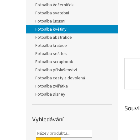
n
Fotoalba Večerníček
e
Fotoalba svatební
l
Fotoalba luxusní
Fotoalba květiny
Fotoalba abstrakce
Fotoalba krabice
Fotoalba sešitek
Fotoalba scrapbook
Fotoalba příslušenství
Fotoalba cesty a dovolená
Fotoalba zvířátka
Fotoalba Disney
Souvi
Vyhledávání