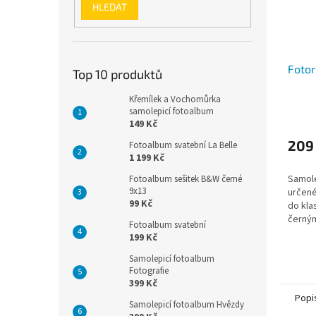
HLEDAT
Fotor
Top 10 produktů
Křemílek a Vochomůrka
samolepicí fotoalbum
149 Kč
209
Fotoalbum svatební La Belle
1 199 Kč
Samole
Fotoalbum sešitek B&W černé
9x13
určené
99 Kč
do kla
černými
Fotoalbum svatební
199 Kč
Samolepicí fotoalbum
Fotografie
399 Kč
Popi
Samolepicí fotoalbum Hvězdy