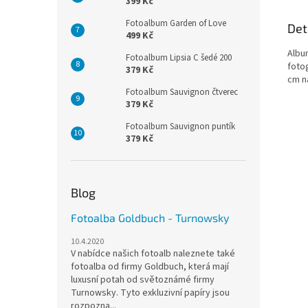
399 Kč
Fotoalbum Garden of Love
Det
499 Kč
Albu
Fotoalbum Lipsia C šedé 200
foto
379 Kč
cm n
Fotoalbum Sauvignon čtverec
379 Kč
Fotoalbum Sauvignon puntík
379 Kč
Blog
Fotoalba Goldbuch - Turnowsky
10.4.2020
V nabídce našich fotoalb naleznete také
fotoalba od firmy Goldbuch, která mají
luxusní potah od světoznámé firmy
Turnowsky. Tyto exkluzivní papíry jsou
rozpozna...