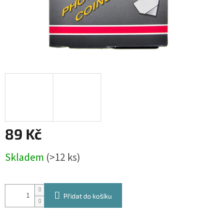
89 Kč
Měrná
Skladem
(>12 ks)
cena:
Přidat do košíku