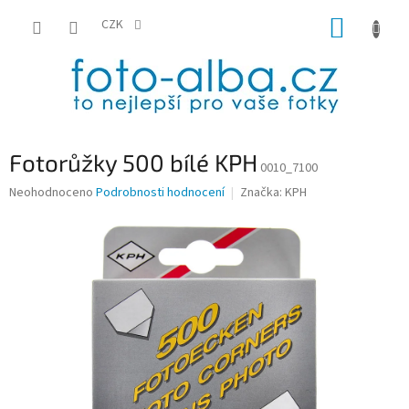
Přejít
NÁKUP
na
CZK
obsah
KOŠÍK
Fotorůžky 500 bílé KPH
0010_7100
Průměrné
Neohodnoceno
Podrobnosti hodnocení
Značka:
KPH
hodnocení
produktu
je
0,0
z
5
hvězdiček.