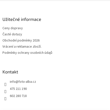
Z
á
p
a
Užitečné informace
t
Ceny dopravy
í
Časté dotazy
Obchodní podmínky 2026
Vrácení a reklamace zboží.
Podmínky ochrany osobních údajů
Kontakt
info
@
foto-alba.cz
475 211 190
602 280 718