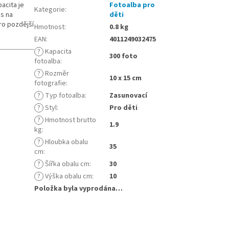
acita je
Fotoalba pro
Kategorie
:
es na
děti
ro pozdější
Hmotnost
:
0.8 kg
EAN
:
4011249032475
?
Kapacita
300 foto
fotoalba
:
?
Rozměr
10 x 15 cm
fotografie
:
?
Typ fotoalba
:
Zasunovací
?
Styl
:
Pro děti
?
Hmotnost brutto
1.9
kg
:
?
Hloubka obalu
35
cm
:
?
Šířka obalu cm
:
30
?
Výška obalu cm
:
10
Položka byla vyprodána…