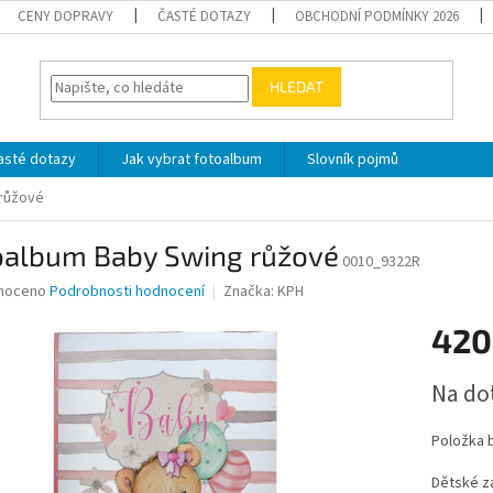
CENY DOPRAVY
ČASTÉ DOTAZY
OBCHODNÍ PODMÍNKY 2026
HLEDAT
asté dotazy
Jak vybrat fotoalbum
Slovník pojmů
růžové
oalbum Baby Swing růžové
0010_9322R
né
noceno
Podrobnosti hodnocení
Značka:
KPH
ní
420
u
Měrná
Na do
cena:
ek.
Položka 
Dětské za