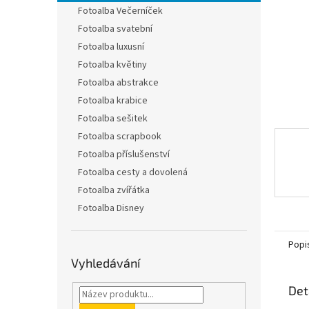
n
Fotoalba Večerníček
e
Fotoalba svatební
l
Fotoalba luxusní
Fotoalba květiny
Fotoalba abstrakce
Fotoalba krabice
Fotoalba sešitek
Fotoalba scrapbook
Fotoalba příslušenství
Fotoalba cesty a dovolená
Fotoalba zvířátka
Fotoalba Disney
Popi
Vyhledávání
Det