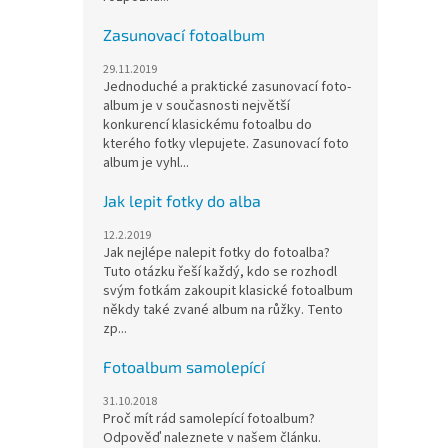
Zasunovací fotoalbum
29.11.2019
Jednoduché a praktické zasunovací foto-
album je v současnosti největší
konkurencí klasickému fotoalbu do
kterého fotky vlepujete. Zasunovací foto
album je vyhl...
Jak lepit fotky do alba
12.2.2019
Jak nejlépe nalepit fotky do fotoalba?
Tuto otázku řeší každý, kdo se rozhodl
svým fotkám zakoupit klasické fotoalbum
někdy také zvané album na růžky. Tento
zp...
Fotoalbum samolepící
31.10.2018
Proč mít rád samolepící fotoalbum?
Odpověď naleznete v našem článku.