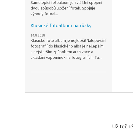
Samolepící fotoalbum je zvláštní spojení
dvou způsobů uložení fotek. Spojuje
výhody fotoal...
Klasické fotoalbum na růžky
14.8.2018
Klasické foto-album je nejlepší! Nalepování
fotografií do klasického alba je nejlepším
a nejstarším způsobem archivace a
ukládání vzpomínek na fotografiích. Ta...
Z
á
p
a
t
Užitečn
í