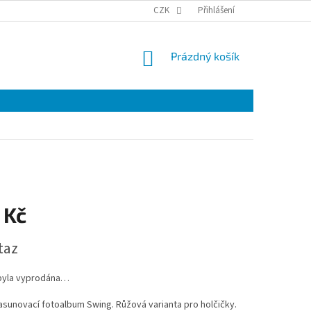
VRÁCENÍ A REKLAMACE ZBOŽÍ.
PODMÍNKY OCHRANY OSOBNÍCH ÚDAJŮ
CZK
Přihlášení
NÁKUPNÍ
Prázdný košík
KOŠÍK
 Kč
taz
byla vyprodána…
sunovací fotoalbum Swing. Růžová varianta pro holčičky.