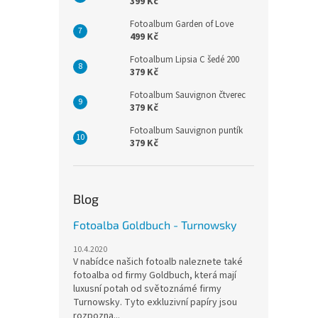
399 Kč
Fotoalbum Garden of Love
499 Kč
Fotoalbum Lipsia C šedé 200
379 Kč
Fotoalbum Sauvignon čtverec
379 Kč
Fotoalbum Sauvignon puntík
379 Kč
Blog
Fotoalba Goldbuch - Turnowsky
10.4.2020
V nabídce našich fotoalb naleznete také
fotoalba od firmy Goldbuch, která mají
luxusní potah od světoznámé firmy
Turnowsky. Tyto exkluzivní papíry jsou
rozpozna...