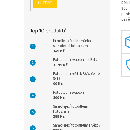
Děts
HLEDAT
300 
papí
osvě
Top 10 produktů
Křemílek a Vochomůrka
samolepicí fotoalbum
149 Kč
Fotoalbum svatební La Belle
1 199 Kč
Fotoalbum sešitek B&W černé
9x13
99 Kč
Fotoalbum svatební
199 Kč
Samolepicí fotoalbum
Fotografie
399 Kč
Samolepicí fotoalbum Hvězdy