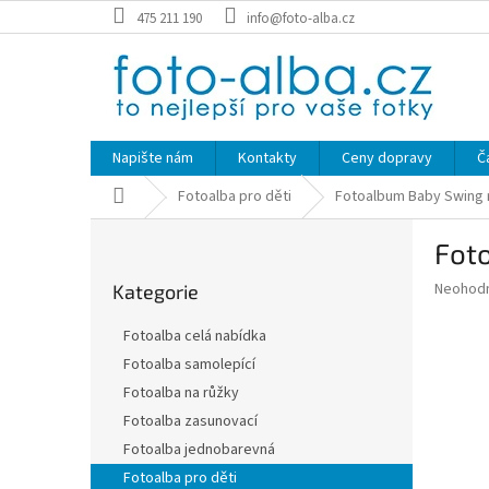
Přejít
475 211 190
info@foto-alba.cz
na
obsah
Napište nám
Kontakty
Ceny dopravy
Č
Domů
Fotoalba pro děti
Fotoalbum Baby Swing 
P
Fot
o
Přeskočit
s
Průměr
Neohod
Kategorie
kategorie
t
hodnoce
r
produkt
Fotoalba celá nabídka
a
je
Fotoalba samolepící
0,0
n
z
Fotoalba na růžky
n
5
í
Fotoalba zasunovací
hvězdič
p
Fotoalba jednobarevná
a
Fotoalba pro děti