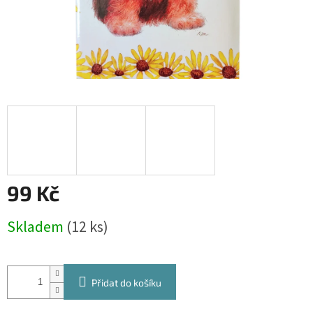
99 Kč
Měrná
Skladem
(12 ks)
cena:
Přidat do košíku