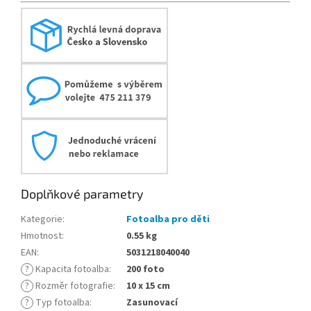
Doplňkové parametry
Kategorie
:
Fotoalba pro děti
Hmotnost
:
0.55 kg
EAN
:
5031218040040
?
Kapacita fotoalba
:
200 foto
?
Rozměr fotografie
:
10 x 15 cm
?
Typ fotoalba
:
Zasunovací