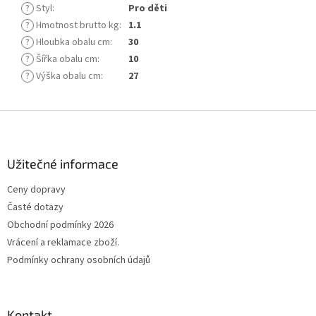
?
Styl
:
Pro děti
?
Hmotnost brutto kg
:
1.1
?
Hloubka obalu cm
:
30
?
Šířka obalu cm
:
10
?
Výška obalu cm
:
27
Z
á
p
a
Užitečné informace
t
Ceny dopravy
í
Časté dotazy
Obchodní podmínky 2026
Vrácení a reklamace zboží.
Podmínky ochrany osobních údajů
Kontakt