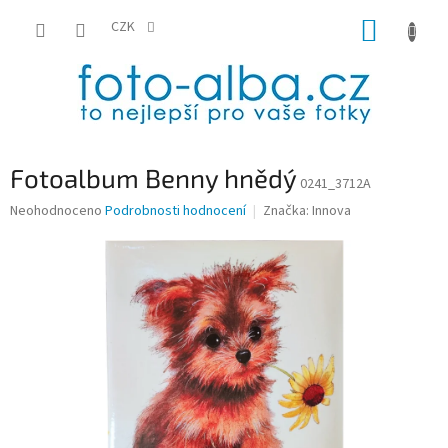
Přejít
NÁKUP
na
CZK
obsah
KOŠÍK
Fotoalbum Benny hnědý
0241_3712A
Průměrné
Neohodnoceno
Podrobnosti hodnocení
Značka:
Innova
hodnocení
produktu
je
0,0
z
5
hvězdiček.