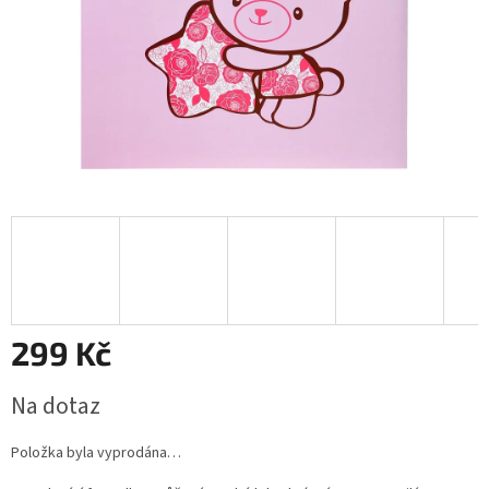
299 Kč
Měrná
Na dotaz
cena:
Položka byla vyprodána…