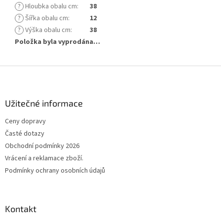
?
Hloubka obalu cm
:
38
?
Šířka obalu cm
:
12
?
Výška obalu cm
:
38
Položka byla vyprodána…
Z
á
p
a
Užitečné informace
t
Ceny dopravy
í
Časté dotazy
Obchodní podmínky 2026
Vrácení a reklamace zboží.
Podmínky ochrany osobních údajů
Kontakt