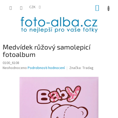
Přejít
NÁKUP
na
CZK
obsah
KOŠÍK
Medvídek růžový samolepicí
fotoalbum
0100_6108
Průměrné
Neohodnoceno
Podrobnosti hodnocení
Značka:
Tradag
hodnocení
produktu
je
0,0
z
5
hvězdiček.