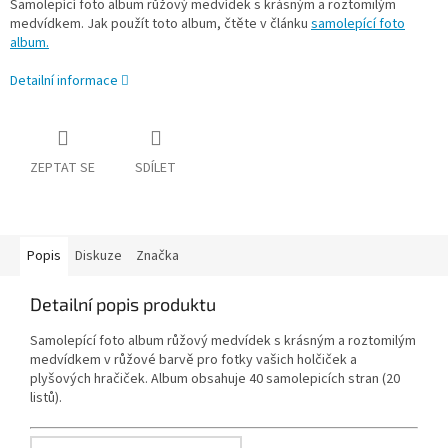
Samolepící foto album růžový medvídek s krásným a roztomilým
medvídkem. Jak použít toto album, čtěte v článku
samolepící foto
album.
Detailní informace
ZEPTAT SE
SDÍLET
Popis
Diskuze
Značka
Detailní popis produktu
Samolepící foto album růžový medvídek s krásným a roztomilým
medvídkem v růžové barvě pro fotky vašich holčiček a
plyšových hračiček. Album obsahuje 40 samolepicích stran (20
listů).