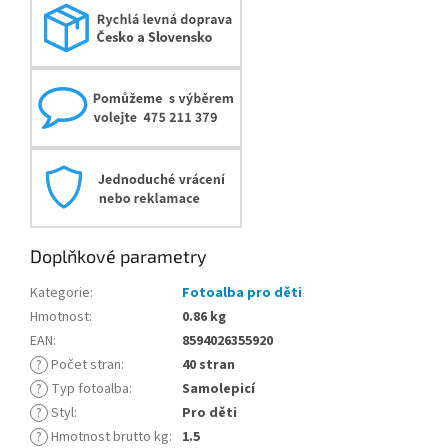
Doplňkové parametry
Kategorie
:
Fotoalba pro děti
Hmotnost
:
0.86 kg
EAN
:
8594026355920
?
Počet stran
:
40 stran
?
Typ fotoalba
:
Samolepicí
?
Styl
:
Pro děti
?
Hmotnost brutto kg
:
1.5