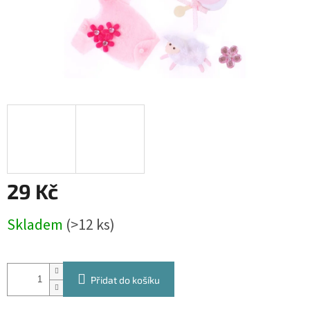
29 Kč
Měrná
Skladem
(>12 ks)
cena:
Přidat do košíku