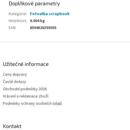
Doplňkové parametry
Kategorie
:
Fotoalba scrapbook
Hmotnost
:
0.004 kg
EAN
:
8594026355555
Z
á
p
a
Užitečné informace
t
Ceny dopravy
í
Časté dotazy
Obchodní podmínky 2026
Vrácení a reklamace zboží.
Podmínky ochrany osobních údajů
Kontakt