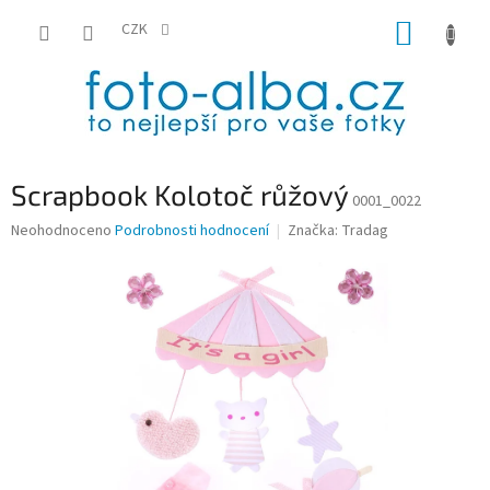
Přejít
NÁKUP
na
CZK
obsah
KOŠÍK
Scrapbook Kolotoč růžový
0001_0022
Průměrné
Neohodnoceno
Podrobnosti hodnocení
Značka:
Tradag
hodnocení
produktu
je
0,0
z
5
hvězdiček.