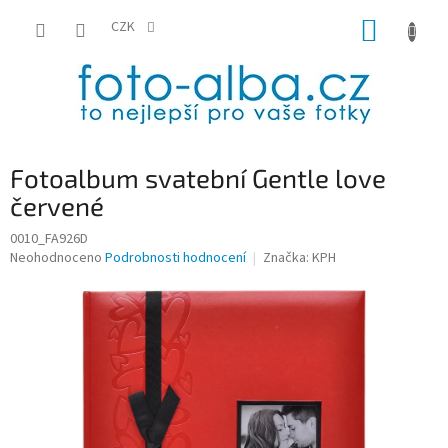
Přejít
NÁKUP
na
CZK
obsah
KOŠÍK
Fotoalbum svatební Gentle love
červené
0010_FA926D
Průměrné
Neohodnoceno
Podrobnosti hodnocení
Značka:
KPH
hodnocení
produktu
je
0,0
z
5
hvězdiček.