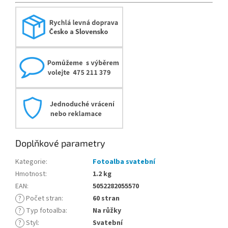
Doplňkové parametry
Kategorie
:
Fotoalba svatební
Hmotnost
:
1.2 kg
EAN
:
5052282055570
?
Počet stran
:
60 stran
?
Typ fotoalba
:
Na růžky
?
Styl
:
Svatební