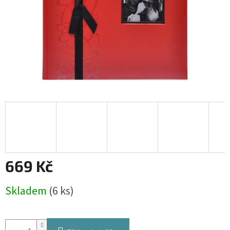
669 Kč
Měrná
Skladem
(6 ks)
cena: