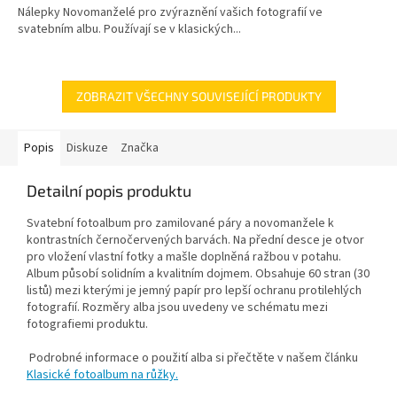
Nálepky Novomanželé pro zvýraznění vašich fotografií ve
svatebním albu. Používají se v klasických...
ZOBRAZIT VŠECHNY SOUVISEJÍCÍ PRODUKTY
Popis
Diskuze
Značka
Detailní popis produktu
Svatební fotoalbum pro zamilované páry a novomanžele k
kontrastních černočervených barvách. Na přední desce je otvor
pro vložení vlastní fotky a mašle doplněná ražbou v potahu.
Album působí solidním a kvalitním dojmem. Obsahuje 60 stran (30
listů) mezi kterými je jemný papír pro lepší ochranu protilehlých
fotografií. Rozměry alba jsou uvedeny ve schématu mezi
fotografiemi produktu.
Podrobné informace o použití alba si přečtěte v našem článku
Klasické fotoalbum na růžky.