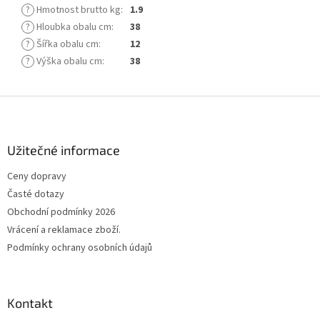
?
Hmotnost brutto kg
:
1.9
?
Hloubka obalu cm
:
38
?
Šířka obalu cm
:
12
?
Výška obalu cm
:
38
Z
á
p
a
Užitečné informace
t
Ceny dopravy
í
Časté dotazy
Obchodní podmínky 2026
Vrácení a reklamace zboží.
Podmínky ochrany osobních údajů
Kontakt