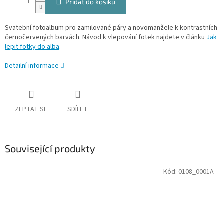
Přidat do košíku
Svatební fotoalbum pro zamilované páry a novomanžele k kontrastních
černočervených barvách. Návod k vlepování fotek najdete v článku
Jak
lepit fotky do alba
.
Detailní informace
ZEPTAT SE
SDÍLET
Související produkty
Kód:
0108_0001A