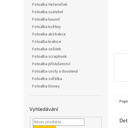
n
Fotoalba Večerníček
e
Fotoalba svatební
l
Fotoalba luxusní
Fotoalba květiny
Fotoalba abstrakce
Fotoalba krabice
Fotoalba sešitek
Fotoalba scrapbook
Fotoalba příslušenství
Fotoalba cesty a dovolená
Fotoalba zvířátka
Fotoalba Disney
Popi
Vyhledávání
Det