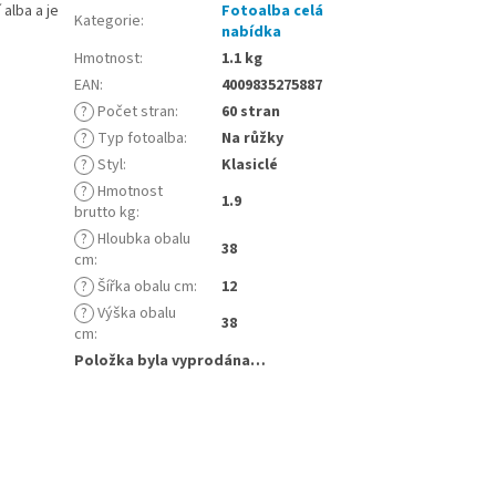
alba a je
Fotoalba celá
Kategorie
:
nabídka
Hmotnost
:
1.1 kg
EAN
:
4009835275887
?
Počet stran
:
60 stran
?
Typ fotoalba
:
Na růžky
?
Styl
:
Klasiclé
?
Hmotnost
1.9
brutto kg
:
?
Hloubka obalu
38
cm
:
?
Šířka obalu cm
:
12
?
Výška obalu
38
cm
:
Položka byla vyprodána…