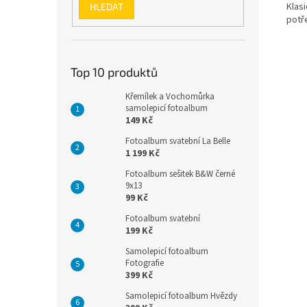
Klasi
HLEDAT
potře
Top 10 produktů
Křemílek a Vochomůrka
samolepicí fotoalbum
149 Kč
Fotoalbum svatební La Belle
1 199 Kč
Fotoalbum sešitek B&W černé
9x13
99 Kč
Fotoalbum svatební
199 Kč
Samolepicí fotoalbum
Fotografie
399 Kč
Samolepicí fotoalbum Hvězdy