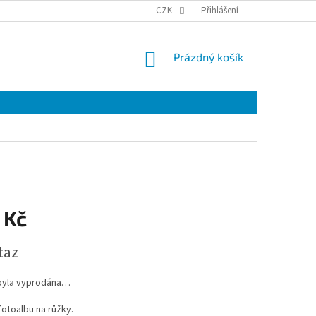
VRÁCENÍ A REKLAMACE ZBOŽÍ.
PODMÍNKY OCHRANY OSOBNÍCH ÚDAJŮ
CZK
Přihlášení
NÁKUPNÍ
Prázdný košík
KOŠÍK
 Kč
taz
byla vyprodána…
fotoalbu na růžky.