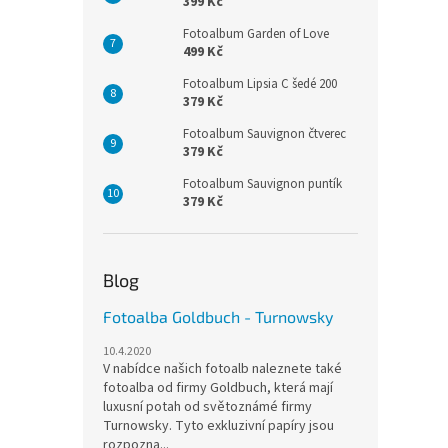
399 Kč
Fotoalbum Garden of Love
499 Kč
Fotoalbum Lipsia C šedé 200
379 Kč
Fotoalbum Sauvignon čtverec
379 Kč
Fotoalbum Sauvignon puntík
379 Kč
Blog
Fotoalba Goldbuch - Turnowsky
10.4.2020
V nabídce našich fotoalb naleznete také
fotoalba od firmy Goldbuch, která mají
luxusní potah od světoznámé firmy
Turnowsky. Tyto exkluzivní papíry jsou
rozpozna...