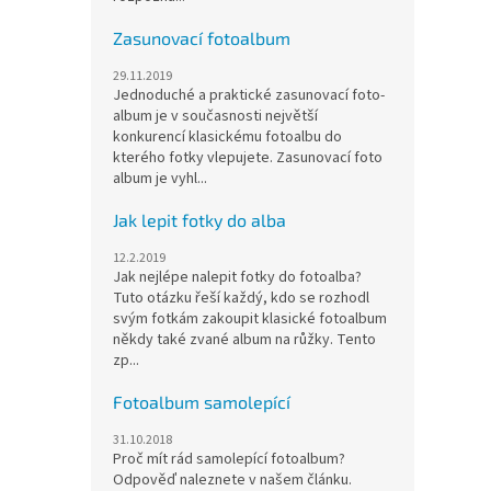
Zasunovací fotoalbum
29.11.2019
Jednoduché a praktické zasunovací foto-
album je v současnosti největší
konkurencí klasickému fotoalbu do
kterého fotky vlepujete. Zasunovací foto
album je vyhl...
Jak lepit fotky do alba
12.2.2019
Jak nejlépe nalepit fotky do fotoalba?
Tuto otázku řeší každý, kdo se rozhodl
svým fotkám zakoupit klasické fotoalbum
někdy také zvané album na růžky. Tento
zp...
Fotoalbum samolepící
31.10.2018
Proč mít rád samolepící fotoalbum?
Odpověď naleznete v našem článku.