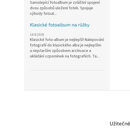
Samolepící fotoalbum je zvláštní spojení
dvou způsobů uložení fotek. Spojuje
výhody fotoal...
Klasické fotoalbum na růžky
14.8.2018
Klasické foto-album je nejlepší! Nalepování
fotografií do klasického alba je nejlepším
a nejstarším způsobem archivace a
ukládání vzpomínek na fotografiích. Ta...
Z
á
p
a
t
Užitečn
í