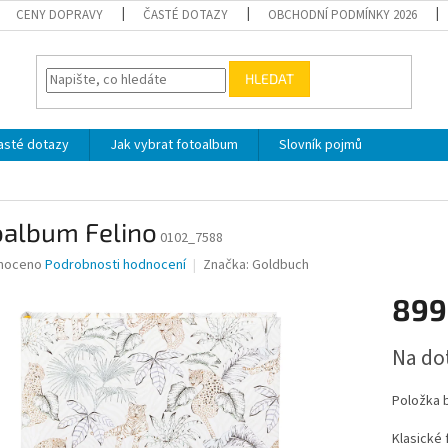
CENY DOPRAVY
ČASTÉ DOTAZY
OBCHODNÍ PODMÍNKY 2026
HLEDAT
asté dotazy
Jak vybrat fotoalbum
Slovník pojmů
oalbum Felino
0102_7588
né
noceno
Podrobnosti hodnocení
Značka:
Goldbuch
ní
899
u
Měrná
Na do
cena:
ek.
Položka 
Klasické 