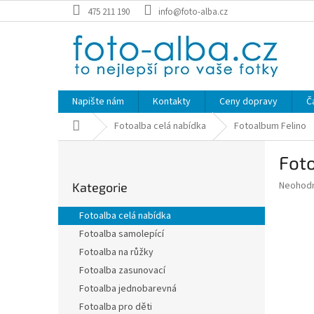
Přejít
475 211 190
info@foto-alba.cz
na
obsah
Napište nám
Kontakty
Ceny dopravy
Č
Domů
Fotoalba celá nabídka
Fotoalbum Felino
P
Fot
o
Přeskočit
s
Průměr
Neohod
Kategorie
kategorie
t
hodnoce
r
produkt
Fotoalba celá nabídka
a
je
Fotoalba samolepící
0,0
n
z
Fotoalba na růžky
n
5
í
Fotoalba zasunovací
hvězdič
p
Fotoalba jednobarevná
a
Fotoalba pro děti