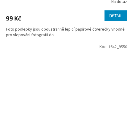
Na dotaz
DETAIL
99 Kč
Foto podlepky jsou oboustranně lepicí papírové čtverečky vhodné
pro vlepování fotografií do...
Kód:
1642_9550