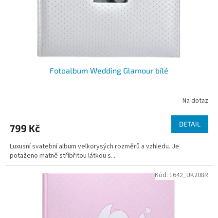
Fotoalbum Wedding Glamour bílé
Na dotaz
DETAIL
799 Kč
Luxusní svatební album velkorysých rozměrů a vzhledu. Je
potaženo matně stříbřitou látkou s...
Kód:
1642_UK208R