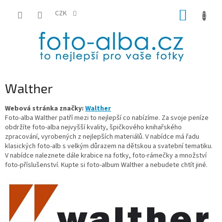
Přejít
NÁKUP
na
CZK
obsah
KOŠÍK
Walther
Webová stránka značky:
Walther
Foto-alba Walther patří mezi to nejlepší co nabízíme. Za svoje peníze
obdržíte foto-alba nejvyšší kvality, špičkového knihařského
zpracování, vyrobených z nejlepších materiálů. V nabídce má řadu
klasických foto-alb s velkým důrazem na dětskou a svatební tematiku.
V nabídce naleznete dále krabice na fotky, foto-rámečky a množství
foto-příslušenství. Kupte si foto-album Walther a nebudete chtít jiné.