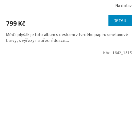
Na dotaz
DETAIL
799 Kč
Méďa plyšák je foto-album s deskami z tvrdého papíru smetanové
barvy, s výřezy na přední desce....
Kód:
1642_1515