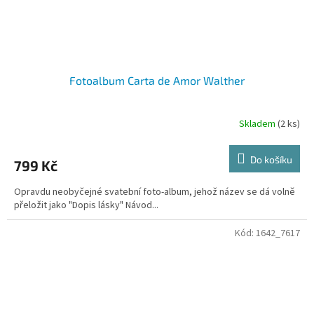
Fotoalbum Carta de Amor Walther
Skladem
(2 ks)
Do košíku
799 Kč
Opravdu neobyčejné svatební foto-album, jehož název se dá volně
přeložit jako "Dopis lásky" Návod...
Kód:
1642_7617