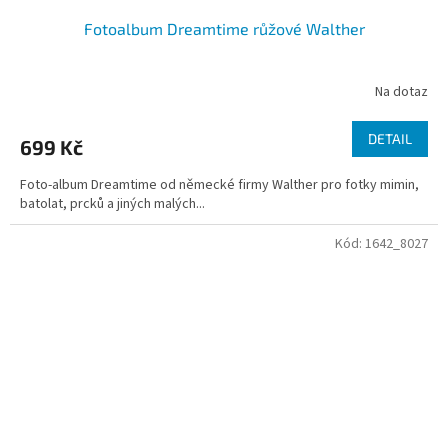
Fotoalbum Dreamtime růžové Walther
Na dotaz
DETAIL
699 Kč
Foto-album Dreamtime od německé firmy Walther pro fotky mimin,
batolat, prcků a jiných malých...
Kód:
1642_8027