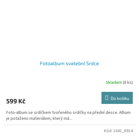
Fotoalbum svatební Srdce
Skladem
(8 ks)
Do košíku
599 Kč
Foto-album se srdíčkem tvořeného srdíčky na přední desce. Album
je potaženo materiálem, který má...
Kód:
1641_6914