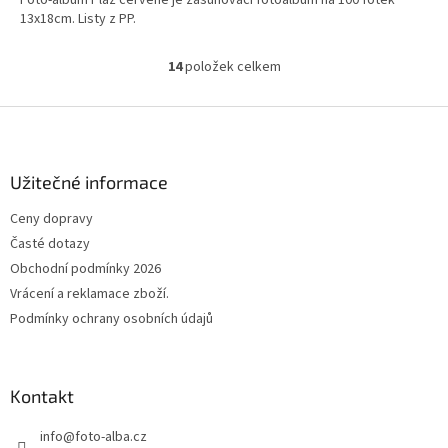
Foto-album Pláž červené je zasunovací fotoalbum na 100 fotek
13x18cm. Listy z PP.
14
položek celkem
O
v
l
Z
á
á
d
p
a
a
Užitečné informace
c
t
í
Ceny dopravy
í
p
Časté dotazy
r
v
Obchodní podmínky 2026
k
Vrácení a reklamace zboží.
y
Podmínky ochrany osobních údajů
v
ý
p
i
Kontakt
s
u
info
@
foto-alba.cz